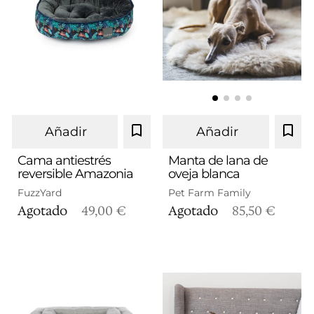
Añadir
Añadir
Cama antiestrés
Manta de lana de
reversible Amazonia
oveja blanca
S
M
L
FuzzYard
Pet Farm Family
Agotado
49,00 €
Agotado
85,50 €