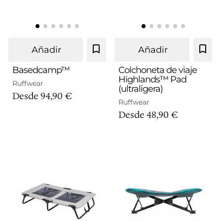
Añadir
Añadir
M (61x46 cm)
Basedcamp™
Colchoneta de viaje
Highlands™ Pad
Ruffwear
(ultraligera)
L (122x77 cm)
M
L
Desde
94,90 €
Ruffwear
Desde
48,90 €