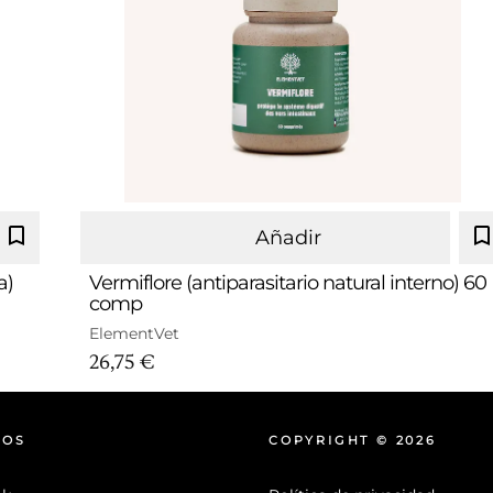
Añadir
a)
Vermiflore (antiparasitario natural interno) 60
comp
ElementVet
26,75 €
NOS
COPYRIGHT © 2026