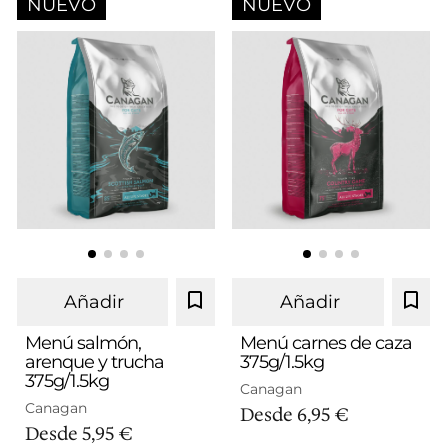
NUEVO
NUEVO
Añadir
Añadir
Menú salmón,
Menú carnes de caza
arenque y trucha
375g/1.5kg
375g/1.5kg
375g
1.5kg
375g
1.5kg
Canagan
Canagan
Desde
6,95 €
Desde
5,95 €