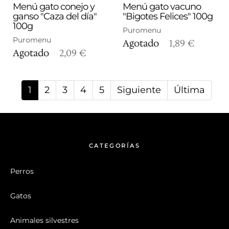
Menú gato conejo y
Menú gato vacuno
ganso "Caza del día"
"Bigotes Felices" 100g
100g
Puromenu
Puromenu
Agotado
1,89 €
Agotado
2,09 €
1
2
3
4
5
Siguiente
Última
CATEGORÍAS
Perros
Gatos
Animales silvestres