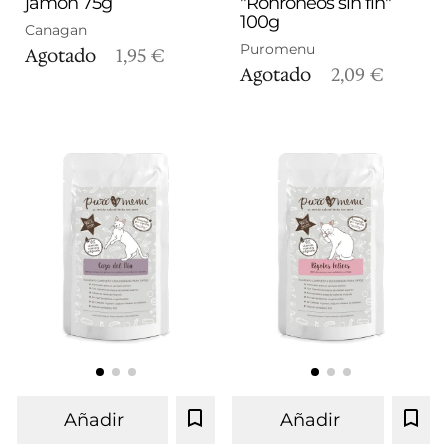
jamón 75g
"Ronroneos sin fin"
100g
Canagan
Puromenu
Agotado
1,95 €
Agotado
2,09 €
Añadir
Añadir