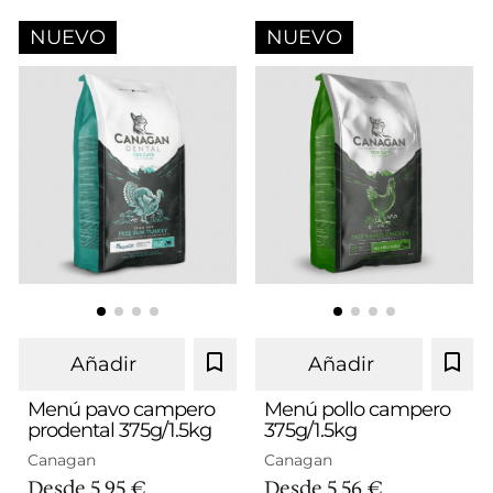
NUEVO
NUEVO
Añadir
Añadir
Menú pavo campero
Menú pollo campero
prodental 375g/1.5kg
375g/1.5kg
375g
1.5kg
375g
1.5kg
Canagan
Canagan
Desde
5,95 €
Desde
5,56 €