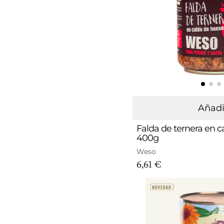
Añadi
Falda de ternera en 
400g
Weso
6,61 €