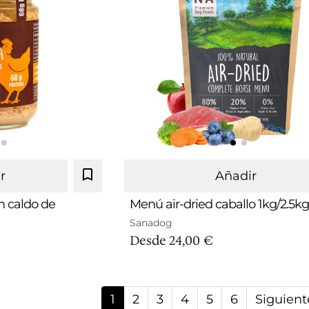
r
Añadir
n caldo de
Menú air-dried caballo 1kg/2.5k
Sanadog
1Kg
2.5K
Desde
24,00 €
1
2
3
4
5
6
Siguient