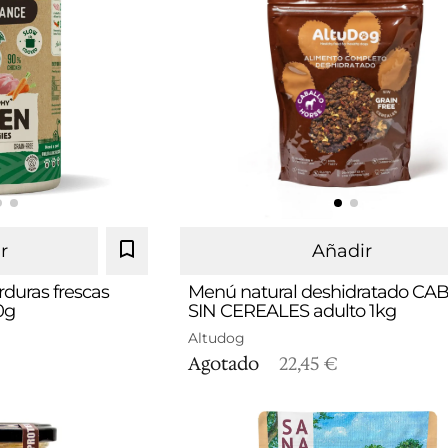
r
Añadir
rduras frescas
Menú natural deshidratado C
0g
SIN CEREALES adulto 1kg
Altudog
Agotado
22,45 €