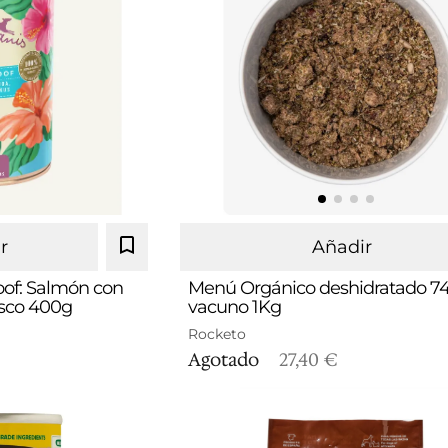
r
Añadir
of: Salmón con
Menú Orgánico deshidratado 7
isco 400g
vacuno 1Kg
Rocketo
Agotado
27,40 €