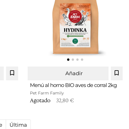
Añadir
g
Menú al horno BIO aves de corral 2kg
Pet Farm Family
g
Agotado
32,80 €
e
Última