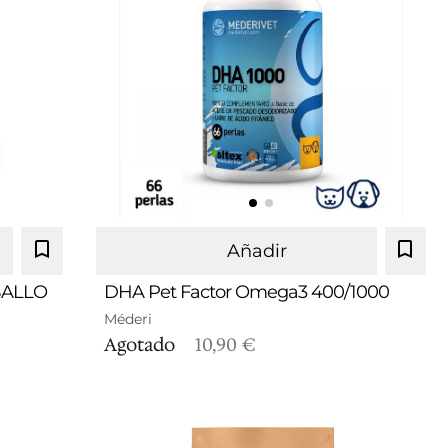
DHA 400/ Hasta 15 Kg (Blíster 15
Añadir
perlas)
DHA 1000/ 33 perlas
ABALLO
DHA Pet Factor Omega3 400/1000
Méderi
DHA 1000/ 66 perlas
Agotado
10,90 €