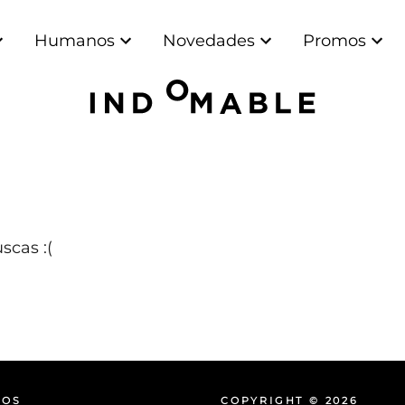
Humanos
Novedades
Promos
scas :(
NOS
COPYRIGHT © 2026