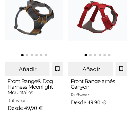
Añadir
Añadir
Front Range® Dog
Front Range arnés
Harness Moonlight
Canyon
Mountains
S
M
L/XL
S
M
L/XL
Ruffwear
Ruffwear
Desde
49,90 €
Desde
49,90 €