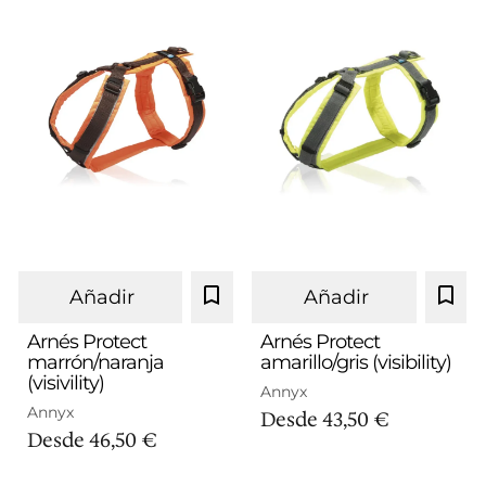
Añadir
Añadir
Arnés Protect
Arnés Protect
marrón/naranja
amarillo/gris (visibility)
(visivility)
XS
S
M
L
XXS
XS
S
M
L
XL
Annyx
Annyx
Desde
43,50 €
Desde
46,50 €