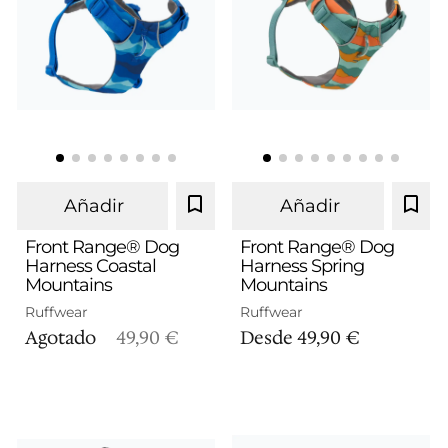
Añadir
Añadir
Front Range® Dog
Front Range® Dog
Harness Coastal
Harness Spring
Mountains
Mountains
S
M
L/XL
S
M
L/XL
Ruffwear
Ruffwear
Agotado
49,90 €
Desde
49,90 €