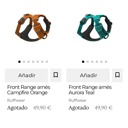
Añadir
Añadir
Front Range arnés
Front Range arnés
Campfire Orange
Aurora Teal
XS
S
M
L/XL
S
M
L/XL
Ruffwear
Ruffwear
Agotado
49,90 €
Agotado
49,90 €