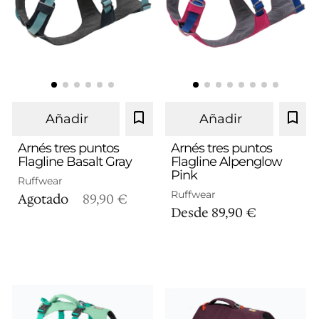
Añadir
Añadir
Arnés tres puntos
Arnés tres puntos
Flagline Basalt Gray
Flagline Alpenglow
Pink
S
M
L/XL
S
M
L/XL
Ruffwear
Ruffwear
Agotado
89,90 €
Desde
89,90 €