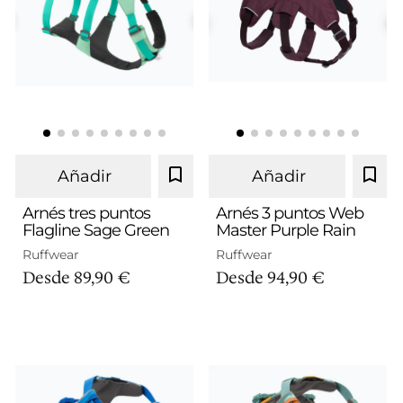
Añadir
Añadir
Arnés tres puntos
Arnés 3 puntos Web
Flagline Sage Green
Master Purple Rain
S
M
L/XL
M
L/XL
Ruffwear
Ruffwear
Desde
89,90 €
Desde
94,90 €