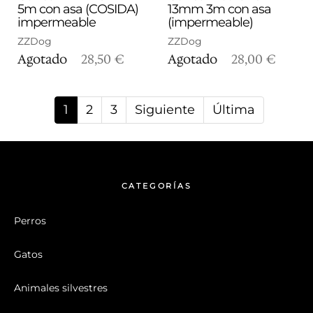
5m con asa (COSIDA)
13mm 3m con asa
impermeable
(impermeable)
ZZDog
ZZDog
Agotado
28,50 €
Agotado
28,00 €
1
2
3
Siguiente
Última
CATEGORÍAS
Perros
Gatos
Animales silvestres