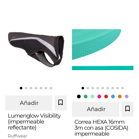
Añadir
Añadir
Lumenglow Visibility
(impermeable
Correa HEXA 16mm
reflectante)
3m con asa (COSIDA)
XS
S
M
L
XL
impermeable
Ruffwear