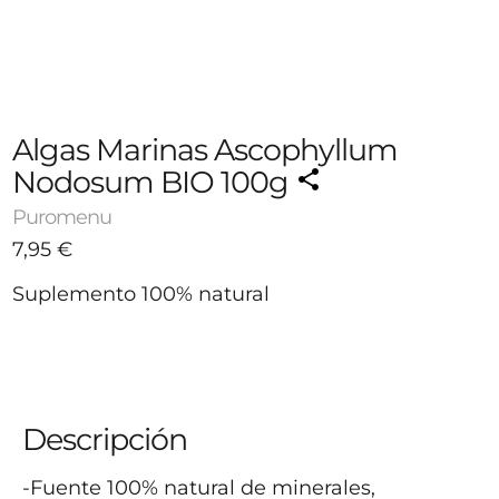
Algas Marinas Ascophyllum
Nodosum BIO 100g
Puromenu
7,95
€
Suplemento 100% natural
-
+
7,95 €
1
Agotado
Avísame cuando esté disponible
Descripción
-Fuente 100% natural de minerales, 