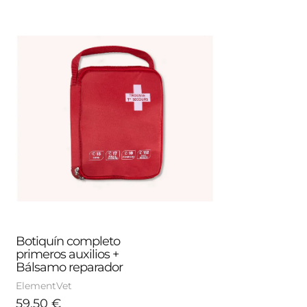
Botiquín completo 
primeros auxilios + 
Bálsamo reparador
ElementVet
59,50
€