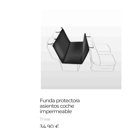
Funda protectora 
asientos coche 
impermeable
Trixie
34,90
€