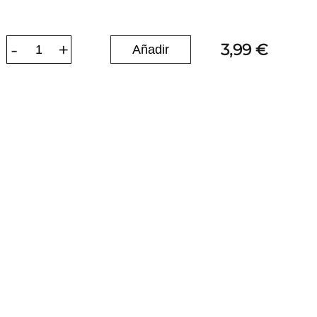
-
+
3,99 €
1
Avísame cuando esté
Agotado
disponible