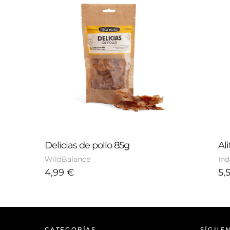
Delicias de pollo 85g
Al
WildBalance
In
4,99
€
5,
CATEGORÍAS
SÍGUE