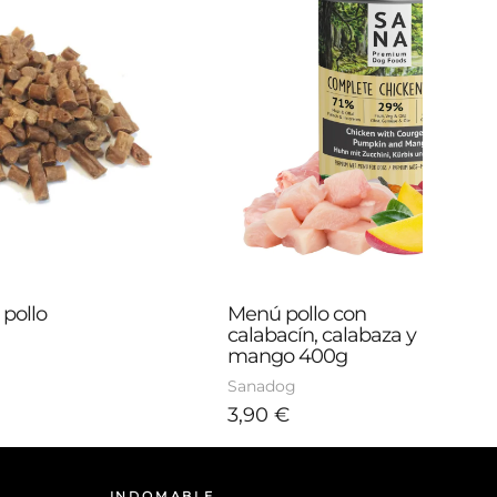
pollo 
Menú pollo con 
calabacín, calabaza y 
mango 400g
Sanadog
3,90
€
INDOMABLE