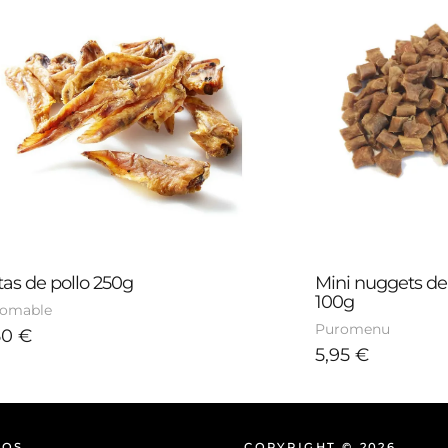
itas de pollo 250g
Mini nuggets de 
100g
domable
Puromenu
50
€
5,95
€
NOS
COPYRIGHT © 2026