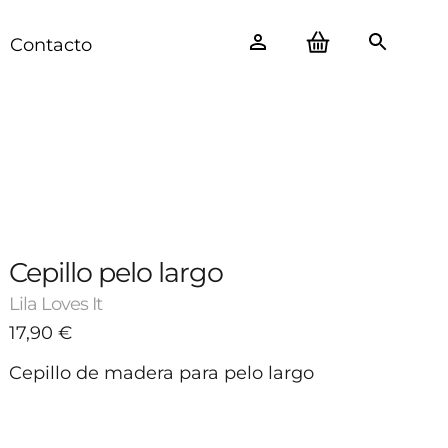
Contacto
Cepillo pelo largo
Lila Loves It
17,90
€
Cepillo de madera para pelo largo
-
+
17,90 €
1
Avísame cuando esté