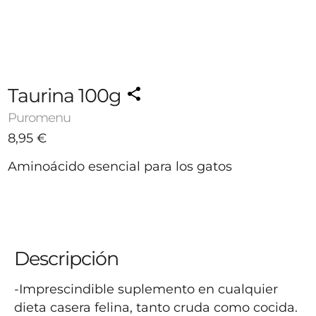
Taurina 100g
Puromenu
8,95
€
Aminoácido esencial para los gatos
-
+
8,95 €
1
Agotado
Avísame cuando esté disponible
Descripción
-Imprescindible suplemento en cualquier 
dieta casera felina, tanto cruda como cocida.
