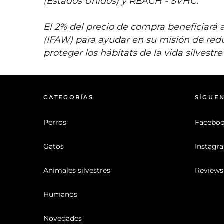
(Estados Unidos) y REACH - SVHC.
El 2% del precio de compra beneficiará a
(IFAW) para ayudar en su misión de redu
proteger los hábitats de la vida silvestr
CATEGORÍAS
SÍGUE
Perros
Facebo
Gatos
Instagr
Animales silvestres
Reviews
Humanos
Novedades