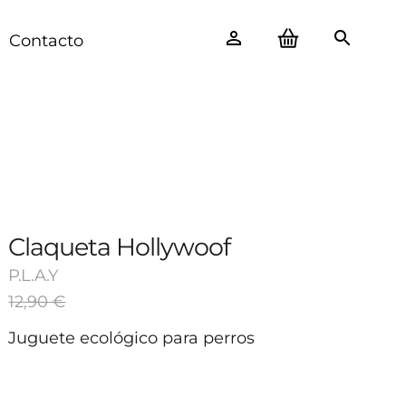
Contacto
Claqueta Hollywoof
P.L.A.Y
12,90
€
Juguete ecológico para perros
12,90 €
-
+
1
9,90 €
Avísame cuando esté