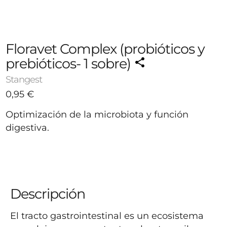
Floravet Complex (probióticos y
prebióticos- 1 sobre)
Stangest
0,95
€
Optimización de la microbiota y función 
digestiva.
-
+
0,95 €
1
Agotado
Avísame cuando esté disponible
Descripción
El tracto gastrointestinal es un ecosistema 