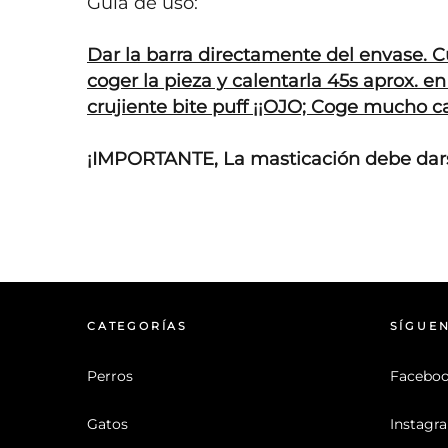
Guía de uso:

Dar la barra directamente del envase. 
coger la pieza y calentarla 45s aprox. e
crujiente bite puff ¡¡OJO; Coge mucho cal
¡IMPORTANTE, La masticación debe dars
CATEGORÍAS
SÍGUE
Perros
Facebo
Gatos
Instagr