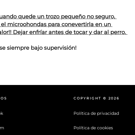
Cuando quede un trozo pequeño no seguro, 
n el microohondas para conevertirla en un 
or!! Dejar enfríar antes de tocar y dar al perro. 
e siempre bajo supervisión!
NOS
COPYRIGHT © 2026
ok
Política de privacidad
am
Política de cookies