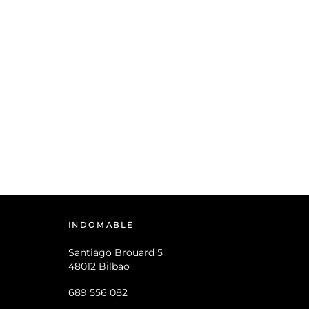
INDOMABLE
Santiago Brouard 5
48012 Bilbao
689 556 082